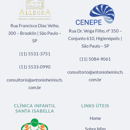
Rua Francisco Dias Velho,
Rua Dr. Veiga Filho, nº 350 –
300 – Brooklin | São Paulo –
Conjunto 610, Higienópolis |
SP
São Paulo – SP
(11) 5531-3751
(11) 5084-9061
(11) 5533-0990
consultorio@antonioheinisch.
com.br
consultorio@antonioheinisch.
com.br
CLÍNICA INFANTIL
LINKS ÚTEIS
SANTA ISABELLA
Home
Sobre Mim