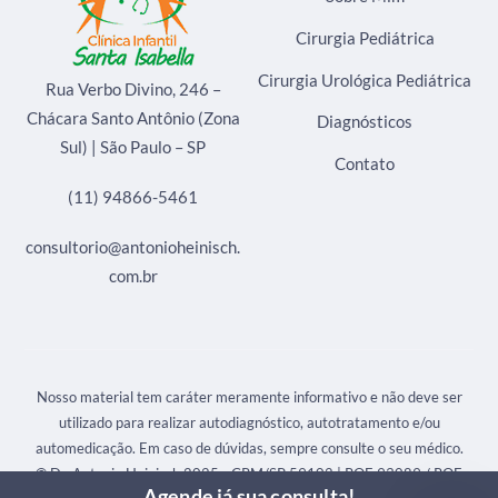
Cirurgia Pediátrica
Cirurgia Urológica Pediátrica
Rua Verbo Divino, 246 –
Chácara Santo Antônio (Zona
Diagnósticos
Sul) | São Paulo – SP
Contato
(11) 94866-5461
consultorio@antonioheinisch.
com.br
Nosso material tem caráter meramente informativo e não deve ser
utilizado para realizar autodiagnóstico, autotratamento e/ou
automedicação. Em caso de dúvidas, sempre consulte o seu médico.
© Dr. Antonio Heinisch 2025 - CRM/SP 59102 | RQE 93089 / RQE
Agende já sua consulta!