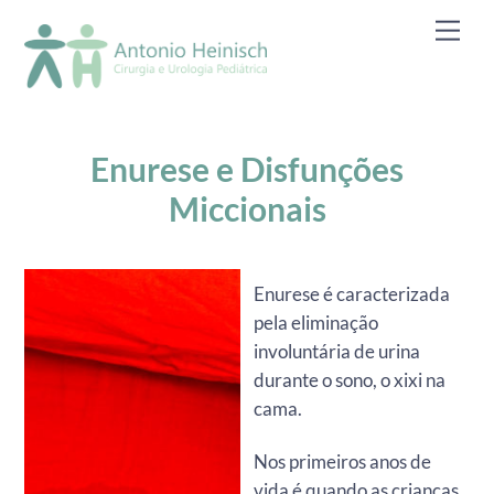
Skip
Men
to
content
Enurese e Disfunções
Miccionais
Enurese é caracterizada
pela eliminação
involuntária de urina
durante o sono, o xixi na
cama.
Nos primeiros anos de
vida é quando as crianças