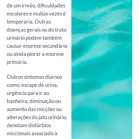
de um irmão, dificuldades
escolares e muitas vezes é
temporária. Outras
doenças gerais ou do trato
urinário podem também
causar enurese secundária
ou ainda piorar a enurese
primária.
Outros sintomas diurnos
como, escape de urina,
urgência para ir ao
banheiro, diminuição ou
aumento das micções ou
alterações do jato urinário,
denotam distúrbios
miccionais associado à