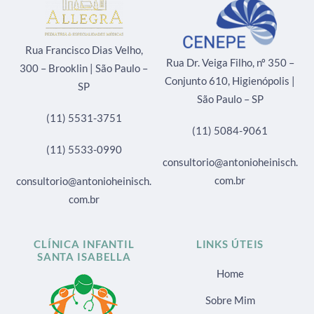
Rua Francisco Dias Velho,
Rua Dr. Veiga Filho, nº 350 –
300 – Brooklin | São Paulo –
Conjunto 610, Higienópolis |
SP
São Paulo – SP
(11) 5531-3751
(11) 5084-9061
(11) 5533-0990
consultorio@antonioheinisch.
com.br
consultorio@antonioheinisch.
com.br
CLÍNICA INFANTIL
LINKS ÚTEIS
SANTA ISABELLA
Home
Sobre Mim