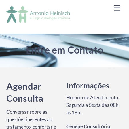
Skip
Men
to
content
Entre em Contato
Agendar
Informações
Consulta
Horário de Atendimento:
Segunda a Sexta das 08h
Conversar sobre as
às 18h.
questões inerentes ao
Cenepe Consultório
tratamento, confortar e