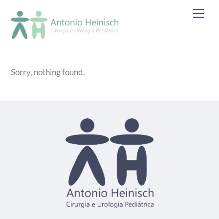
Skip
Men
to
content
Sorry, nothing found.